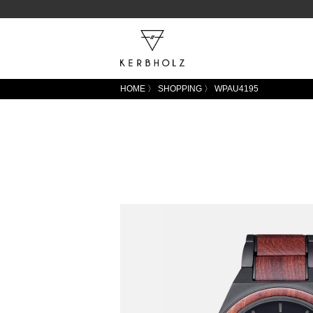
HOME
〉
SHOPPING
〉
WPAU4195