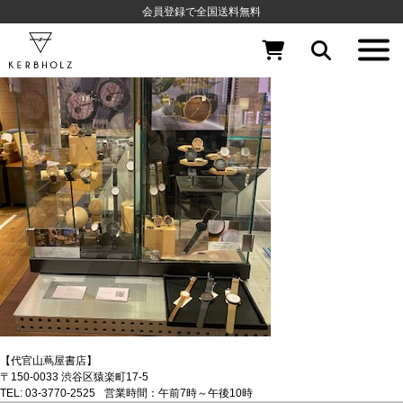
6/8(水)～7/8(金)の期間、代官山蔦屋書店にて、POPUPを開催しております！
会員登録で全国送料無料
ぜひ、この機会にお立ち寄りください。
【代官山蔦屋書店】
〒150-0033 渋谷区猿楽町17-5
TEL: 03-3770-2525 営業時間：午前7時～午後10時